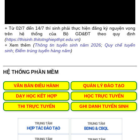
+ Từ 02/7 đến 14/7 thí sinh phải thực hiện đăng ký nguyện vọng
trên hệ thống của Bộ GD&ĐT theo quy định
(
https://thisinh.thitotnghiepthpt.edu.vn
)
+ Xem thêm
(
Thông tin tuyển sinh năm 2026
;
Quy chế tuyển
sinh
;
Điểm trúng tuyển hàng năm
)
HỆ THỐNG PHẦN MỀM
VĂN BẢN ĐIỀU HÀNH
QUẢN LÝ ĐÀO TẠO
DẠY HỌC KẾT HỢP
HỌC TRỰC TUYẾN
THI TRỰC TUYẾN
GHI DANH TUYỂN SINH