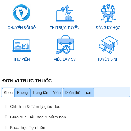
CHUYỂN ĐỔI SÔ
THI TRỰC TUYẾN
ĐĂNG KÝ HỌC
THƯ VIỆN
VIỆC LÀM SV
TUYỂN SINH
ĐƠN VỊ TRỰC THUỘC
Khoa
Phòng
Trung tâm - Viện
Đoàn thể - Trạm
Chính trị & Tâm lý giáo dục
Giáo dục Tiểu học & Mầm non
Khoa học Tự nhiên